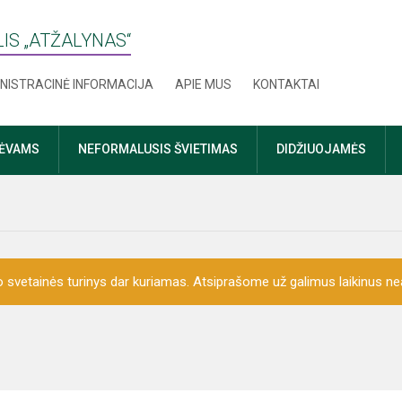
IS „ATŽALYNAS“
NISTRACINĖ INFORMACIJA
APIE MUS
KONTAKTAI
TĖVAMS
NEFORMALUSIS ŠVIETIMAS
DIDŽIUOJAMĖS
o svetainės turinys dar kuriamas. Atsiprašome už galimus laikinus nea