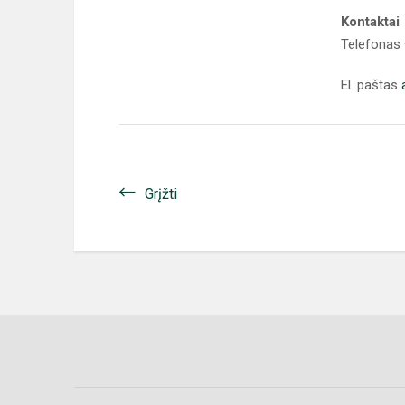
Kontaktai
Telefonas
El. paštas
Grįžti