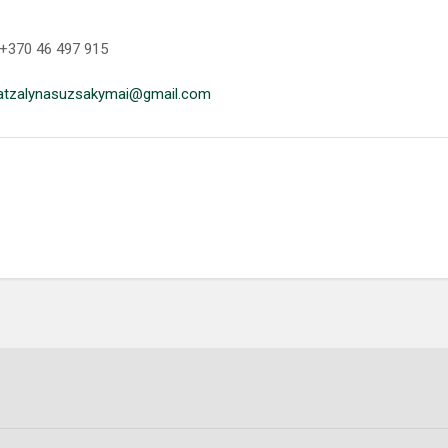
 +370 46 497 915
atzalynasuzsakymai@gmail.com