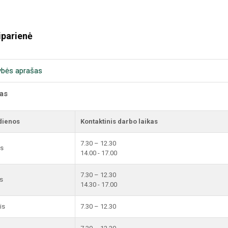
iparienė
ybės aprašas
kas
dienos
Kontaktinis darbo laikas
7.30 – 12.30
is
14.00 - 17.00
7.30 – 12.30
s
14.30 - 17.00
is
7.30 – 12.30