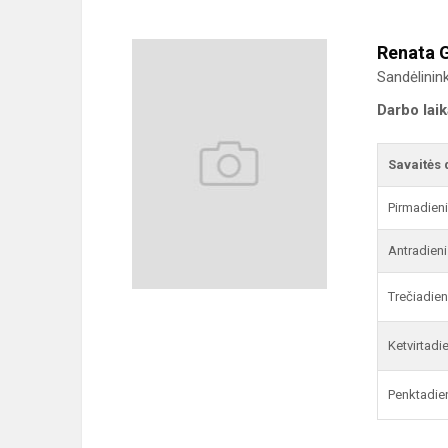
Renata G
Sandėlinin
Darbo lai
Savaitės 
Pirmadien
Antradieni
Trečiadien
Ketvirtadi
Penktadie