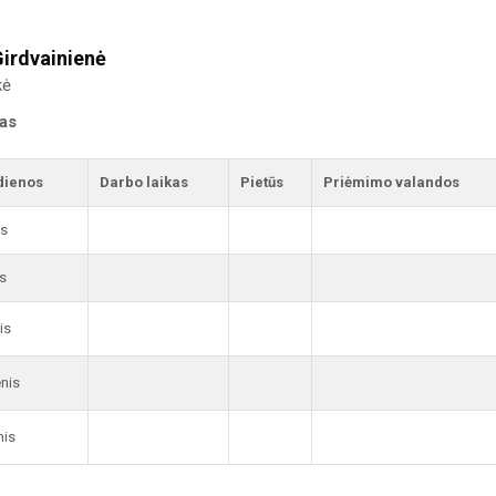
irdvainienė
kė
kas
dienos
Darbo laikas
Pietūs
Priėmimo valandos
is
s
is
enis
nis