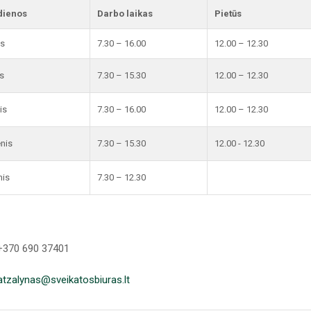
dienos
Darbo laikas
Pietūs
is
7.30 – 16.00
12.00 – 12.30
s
7.30 – 15.30
12.00 – 12.30
is
7.30 – 16.00
12.00 – 12.30
enis
7.30 – 15.30
12.00 - 12.30
nis
7.30 – 12.30
 +370 690 37401
atzalynas@sveikatosbiuras.lt