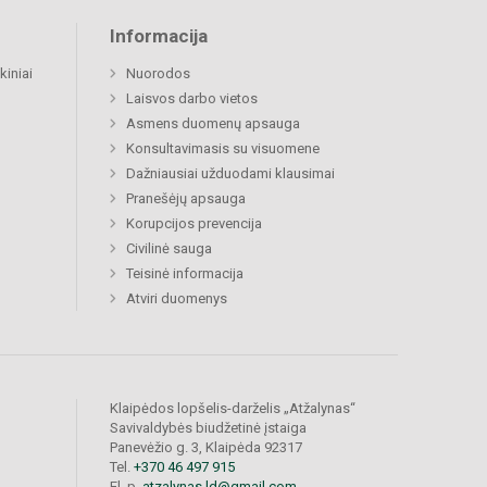
Informacija
kiniai
Nuorodos
Laisvos darbo vietos
Asmens duomenų apsauga
Konsultavimasis su visuomene
Dažniausiai užduodami klausimai
Pranešėjų apsauga
Korupcijos prevencija
Civilinė sauga
Teisinė informacija
Atviri duomenys
Klaipėdos lopšelis-darželis „Atžalynas“
Savivaldybės biudžetinė įstaiga
Panevėžio g. 3, Klaipėda 92317
Tel.
+370 46 497 915
El. p.
atzalynas.ld@gmail.com