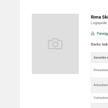
Rima Sk
Logopedė
Pareig
Darbo lai
Savaitės 
Pirmadien
Antradieni
Trečiadien