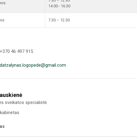
7.30 – 12.30
enis
14.00 - 16.30
nis
7.30 – 12.30
 +370 46 497 915
ldatzalynas.logopede@gmail.com
kauskienė
 sveikatos specialistė
kabinetas
kas