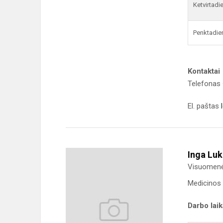
Ketvirtadi
Penktadie
Kontaktai
Telefonas
El. paštas
Inga Lu
Visuomenės
Medicinos 
Darbo lai