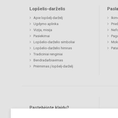
Lopšelis-darželis
Pasl
Apie lopšelį-darželį
Ikim
Ugdymo aplinka
Prie
Vizija, misija
Nefo
Pasiekimai
Paga
Lopšelio-darželio simboliai
Moki
Lopšelio-darželio himnas
Pat
Tradiciniai renginiai
Bendradarbiavimas
Priėmimas į lopšelį-darželį
Pastebėjote klaidų?
Bend
Turite pasiūlymų?