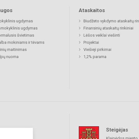
augos
Ataskaitos
okyklinis ugdymas
Biudžeto vykdymo ataskaitų rin
šmokyklinis ugdymas
Finansinių ataskaitų rinkiniai
rmalusis švietimas
Lėšos veiklai viešinti
lba mokiniams ir tėvams
Projektai
nių maitinimas
Viešieji pirkimai
alpų nuoma
1,2% parama
Steigėjas
raukime
Klaipėdos miesto