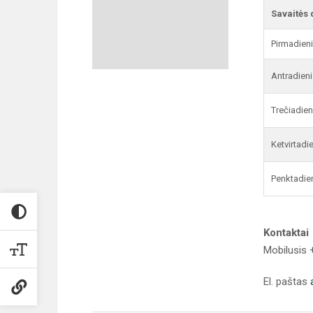
Savaitės 
Pirmadien
Antradieni
Trečiadien
Ketvirtadi
Penktadie
Kontaktai
Mobilusis
El. paštas