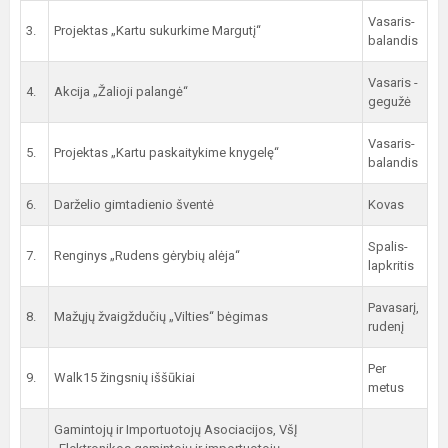
Vasaris-
3.
Projektas „Kartu sukurkime Margutį“
balandis
Vasaris -
4.
Akcija „Žalioji palangė“
gegužė
Vasaris-
5.
Projektas „Kartu paskaitykime knygelę“
balandis
6.
Darželio gimtadienio šventė
Kovas
Spalis-
7.
Renginys „Rudens gėrybių alėja“
lapkritis
Pavasarį,
8.
Mažųjų žvaigždučių „Vilties“ bėgimas
rudenį
Per
9.
Walk15 žingsnių iššūkiai
metus
Gamintojų ir Importuotojų Asociacijos, VšĮ