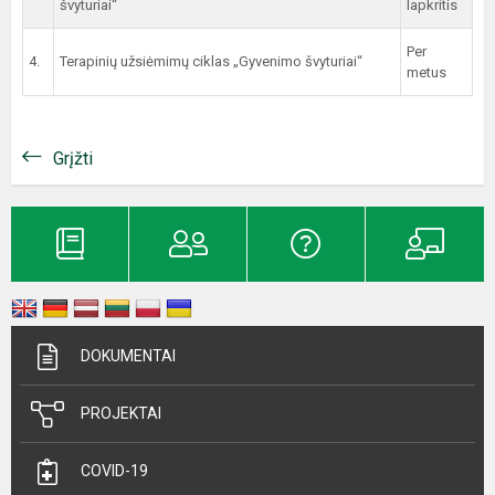
švyturiai“
lapkritis
Per
4.
Terapinių užsiėmimų ciklas „Gyvenimo švyturiai“
metus
Grįžti
DOKUMENTAI
PROJEKTAI
COVID-19