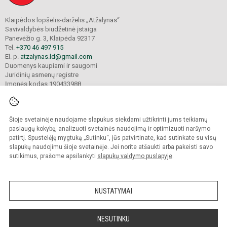
Klaipėdos lopšelis-darželis „Atžalynas“
Savivaldybės biudžetinė įstaiga
Panevėžio g. 3, Klaipėda 92317
Tel.
+370 46 497 915
El. p.
atzalynas.ld@gmail.com
Duomenys kaupiami ir saugomi
Juridinių asmenų registre
Įmonės kodas 190433988
Šioje svetainėje naudojame slapukus siekdami užtikrinti jums teikiamų
© 2024. Klaipėdos lopšelis-darželis „Atžalynas“. Visos teisės saugomos.
Kopijuoti turinį be raštiško įstaigos administracijos sutikimo griežtai draudžiama.
paslaugų kokybę, analizuoti svetainės naudojimą ir optimizuoti naršymo
patirtį. Spustelėję mygtuką „Sutinku“, jūs patvirtinate, kad sutinkate su visų
Prieinamumo paraiška
Slapukų valdymas
slapukų naudojimu šioje svetainėje. Jei norite atšaukti arba pakeisti savo
sutikimus, prašome apsilankyti
slapukų valdymo puslapyje
.
Sumanus būdas atnaujinti
mokyklos interneto
svetainę
NUSTATYMAI
NESUTINKU