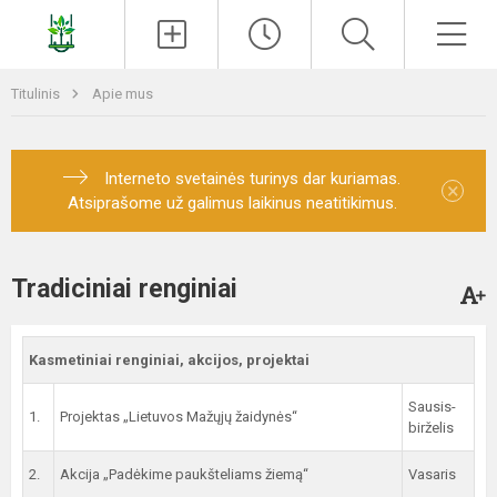
Paieška
Men
Titulinis
Apie mus
Interneto svetainės turinys dar kuriamas.
×
Atsiprašome už galimus laikinus neatitikimus.
Tradiciniai renginiai
Kasmetiniai renginiai, akcijos, projektai
Sausis-
1.
Projektas „Lietuvos Mažųjų žaidynės“
birželis
2.
Akcija „Padėkime paukšteliams žiemą“
Vasaris