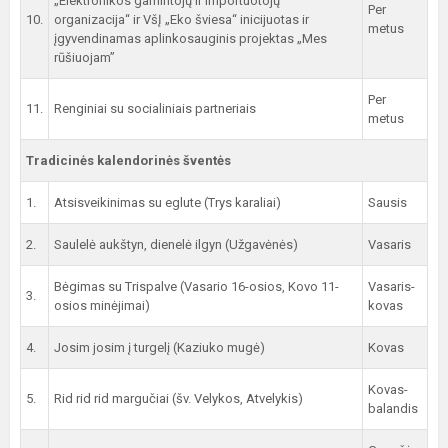
„Elektronikos gamintojų ir importuotojų
Per
10.
organizacija“ ir VšĮ „Eko šviesa“ inicijuotas ir
metus
įgyvendinamas aplinkosauginis projektas „Mes
rūšiuojam”
Per
11.
Renginiai su socialiniais partneriais
metus
Tradicinės kalendorinės šventės
1.
Atsisveikinimas su eglute (Trys karaliai)
Sausis
2.
Saulelė aukštyn, dienelė ilgyn (Užgavėnės)
Vasaris
Bėgimas su Trispalve (Vasario 16-osios, Kovo 11-
Vasaris-
3.
osios minėjimai)
kovas
4.
Josim josim į turgelį (Kaziuko mugė)
Kovas
Kovas-
5.
Rid rid rid margučiai (šv. Velykos, Atvelykis)
balandis