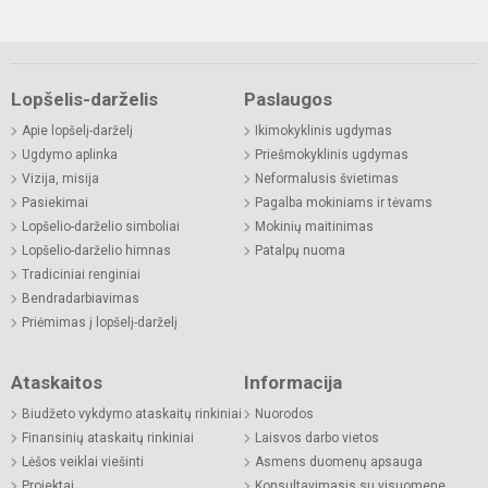
Lopšelis-darželis
Paslaugos
Apie lopšelį-darželį
Ikimokyklinis ugdymas
Ugdymo aplinka
Priešmokyklinis ugdymas
Vizija, misija
Neformalusis švietimas
Pasiekimai
Pagalba mokiniams ir tėvams
Lopšelio-darželio simboliai
Mokinių maitinimas
Lopšelio-darželio himnas
Patalpų nuoma
Tradiciniai renginiai
Bendradarbiavimas
Priėmimas į lopšelį-darželį
Ataskaitos
Informacija
Biudžeto vykdymo ataskaitų rinkiniai
Nuorodos
Finansinių ataskaitų rinkiniai
Laisvos darbo vietos
Lėšos veiklai viešinti
Asmens duomenų apsauga
Projektai
Konsultavimasis su visuomene