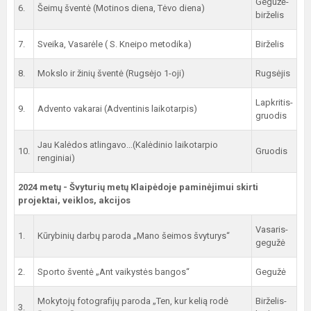
Gegužė-
6.
Šeimų šventė (Motinos diena, Tėvo diena)
birželis
7.
Sveika, Vasarėle ( S. Kneipo metodika)
Birželis
8.
Mokslo ir žinių šventė (Rugsėjo 1-oji)
Rugsėjis
Lapkritis-
9.
Advento vakarai (Adventinis laikotarpis)
gruodis
Jau Kalėdos atlingavo...(Kalėdinio laikotarpio
10.
Gruodis
renginiai)
2024 metų - Švyturių metų Klaipėdoje paminėjimui skirti
projektai, veiklos, akcijos
Vasaris-
1.
Kūrybinių darbų paroda „Mano šeimos švyturys“
gegužė
2.
Sporto šventė „Ant vaikystės bangos“
Gegužė
Mokytojų fotografijų paroda „Ten, kur kelią rodė
Birželis-
3.