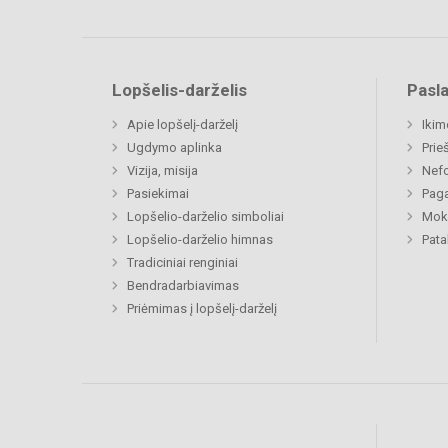
Lopšelis-darželis
Pasl
Apie lopšelį-darželį
Ikim
Ugdymo aplinka
Prie
Vizija, misija
Nefo
Pasiekimai
Paga
Lopšelio-darželio simboliai
Moki
Lopšelio-darželio himnas
Pat
Tradiciniai renginiai
Bendradarbiavimas
Priėmimas į lopšelį-darželį