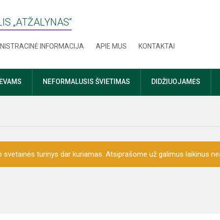
IS „ATŽALYNAS“
NISTRACINĖ INFORMACIJA
APIE MUS
KONTAKTAI
TĖVAMS
NEFORMALUSIS ŠVIETIMAS
DIDŽIUOJAMĖS
o svetainės turinys dar kuriamas. Atsiprašome už galimus laikinus nea