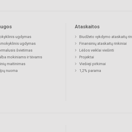
augos
Ataskaitos
okyklinis ugdymas
Biudžeto vykdymo ataskaitų rin
šmokyklinis ugdymas
Finansinių ataskaitų rinkiniai
rmalusis švietimas
Lėšos veiklai viešinti
lba mokiniams ir tėvams
Projektai
nių maitinimas
Viešieji pirkimai
alpų nuoma
1,2% parama