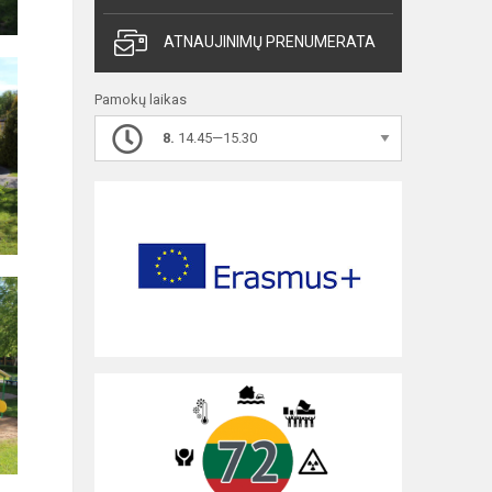
ATNAUJINIMŲ PRENUMERATA
Pamokų laikas
8.
14.45—15.30